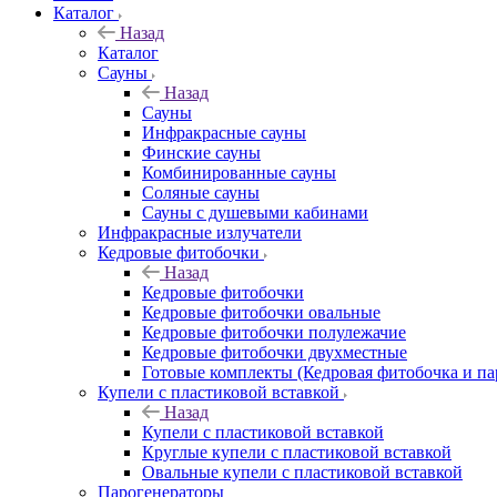
Каталог
Назад
Каталог
Сауны
Назад
Сауны
Инфракрасные сауны
Финские сауны
Комбинированные сауны
Соляные сауны
Сауны с душевыми кабинами
Инфракрасные излучатели
Кедровые фитобочки
Назад
Кедровые фитобочки
Кедровые фитобочки овальные
Кедровые фитобочки полулежачие
Кедровые фитобочки двухместные
Готовые комплекты (Кедровая фитобочка и па
Купели с пластиковой вставкой
Назад
Купели с пластиковой вставкой
Круглые купели с пластиковой вставкой
Овальные купели с пластиковой вставкой
Парогенераторы