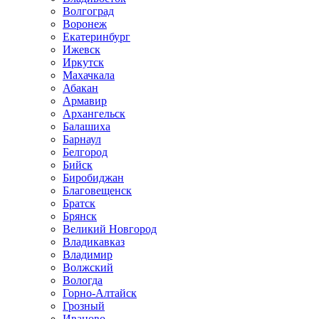
Волгоград
Воронеж
Екатеринбург
Ижевск
Иркутск
Махачкала
Абакан
Армавир
Архангельск
Балашиха
Барнаул
Белгород
Бийск
Биробиджан
Благовещенск
Братск
Брянск
Великий Новгород
Владикавказ
Владимир
Волжский
Вологда
Горно-Алтайск
Грозный
Иваново