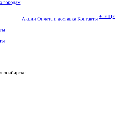
о городам
+ ЕЩЕ
Акции
Оплата и доставка
Контакты
ты
ты
овосибирске